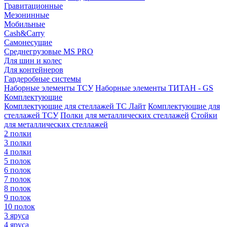
Гравитационные
Мезонинные
Мобильные
Cash&Carry
Самонесущие
Среднегрузовые MS PRO
Для шин и колес
Для контейнеров
Гардеробные системы
Наборные элементы ТСУ
Наборные элементы ТИТАН - GS
Комплектующие
Комплектующие для стеллажей ТС Лайт
Комплектующие для
стеллажей ТСУ
Полки для металлических стеллажей
Стойки
для металлических стеллажей
2 полки
3 полки
4 полки
5 полок
6 полок
7 полок
8 полок
9 полок
10 полок
3 яруса
4 яруса