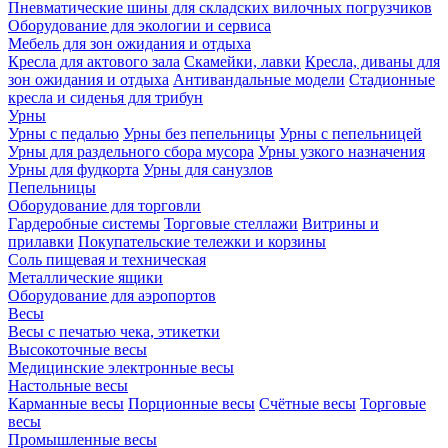
Пневматические шины для складских вилочных погрузчиков
Оборудование для экологии и сервиса
Мебель для зон ожидания и отдыха
Кресла для актового зала
Скамейки, лавки
Кресла, диваны для
зон ожидания и отдыха
Антивандальные модели
Стадионные
кресла и сиденья для трибун
Урны
Урны с педалью
Урны без пепельницы
Урны с пепельницей
Урны для раздельного сбора мусора
Урны узкого назначения
Урны для фудкорта
Урны для санузлов
Пепельницы
Оборудование для торговли
Гардеробные системы
Торговые стеллажи
Витрины и
прилавки
Покупательские тележки и корзины
Соль пищевая и техническая
Металлические ящики
Оборудование для аэропортов
Весы
Весы с печатью чека, этикетки
Высокоточные весы
Медицинские электронные весы
Настольные весы
Карманные весы
Порционные весы
Счётные весы
Торговые
весы
Промышленные весы