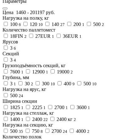
Параметры
Цена
1460
-
201197
руб.
Нагрузка на полку, кг
100
120
140
200
500
6
10
27
1
2
Количество паллетомест
18FIN
27EUR
36EUR
2
1
1
Ярусов
3
6
Секций
3
4
Грузоподъёмность секций, кг
7600
12900
19000
1
1
2
Глубина, мм
3
30
300
400
500
1
2
10
9
10
Нагрузка на ярус, кг
500
24
Ширина секции
1825
2225
2700
3600
1
1
1
1
Нагрузка на стеллаж, кг
1400
2400
2400 кг
1
22
2
Нагрузка на секцию, кг
500
750
2700
4000
35
8
24
2
Количество полок