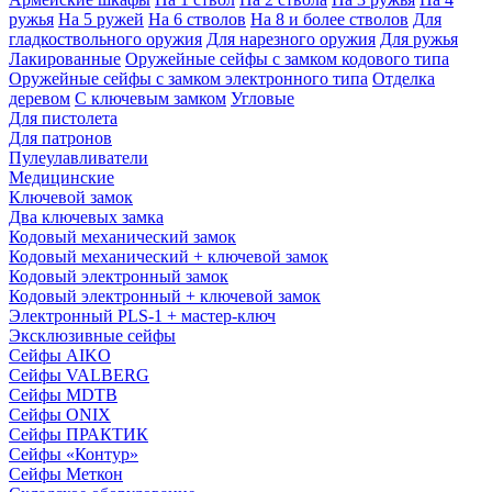
ружья
На 5 ружей
На 6 стволов
На 8 и более стволов
Для
гладкоствольного оружия
Для нарезного оружия
Для ружья
Лакированные
Оружейные сейфы с замком кодового типа
Оружейные сейфы с замком электронного типа
Отделка
деревом
С ключевым замком
Угловые
Для пистолета
Для патронов
Пулеулавливатели
Медицинские
Ключевой замок
Два ключевых замка
Кодовый механический замок
Кодовый механический + ключевой замок
Кодовый электронный замок
Кодовый электронный + ключевой замок
Электронный PLS-1 + мастер-ключ
Эксклюзивные сейфы
Сейфы AIKO
Сейфы VALBERG
Сейфы MDTB
Сейфы ONIX
Сейфы ПРАКТИК
Сейфы «Контур»
Сейфы Меткон