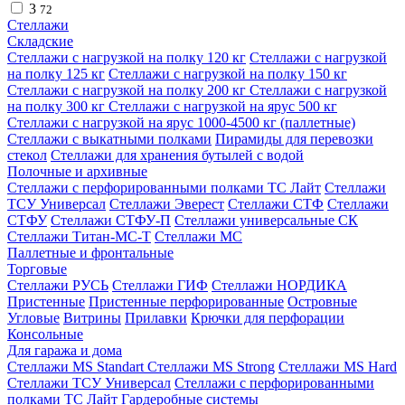
3
72
Стеллажи
Складские
Стеллажи с нагрузкой на полку 120 кг
Стеллажи с нагрузкой
на полку 125 кг
Стеллажи с нагрузкой на полку 150 кг
Стеллажи с нагрузкой на полку 200 кг
Стеллажи с нагрузкой
на полку 300 кг
Стеллажи с нагрузкой на ярус 500 кг
Стеллажи с нагрузкой на ярус 1000-4500 кг (паллетные)
Стеллажи с выкатными полками
Пирамиды для перевозки
стекол
Стеллажи для хранения бутылей с водой
Полочные и архивные
Стеллажи с перфорированными полками ТС Лайт
Стеллажи
ТСУ Универсал
Стеллажи Эверест
Стеллажи СТФ
Стеллажи
СТФУ
Стеллажи СТФУ-П
Стеллажи универсальные СК
Стеллажи Титан-МС-Т
Стеллажи МС
Паллетные и фронтальные
Торговые
Стеллажи РУСЬ
Стеллажи ГИФ
Стеллажи НОРДИКА
Пристенные
Пристенные перфорированные
Островные
Угловые
Витрины
Прилавки
Крючки для перфорации
Консольные
Для гаража и дома
Стеллажи MS Standart
Стеллажи MS Strong
Стеллажи MS Hard
Стеллажи ТСУ Универсал
Стеллажи с перфорированными
полками ТС Лайт
Гардеробные системы