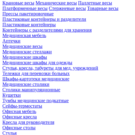
Крановые весы
Механические весы
Паллетные весы
Платформенные весы
Стержневые весы
Товарные весы
Прессы пакетировочные
Пластиковые контейнеры и разделители
Пластиковые контейнеры
Контейнеры с разделителями для хранения
Медицинская мебель
Аптечки
Медицинские весы
Медицинские стеллажи
Медицинские шкафы
Медицинские шкафы для одежды
Стулья, кресла, табуреты для мед. учреждений
Тележки для перевозки больных
Шкафы-картотеки медицинские
Медицинские столики
Столики манипуляционные
Кушетки
Тумбы медицинские подкатные
Сейфы-термостаты
Офисная мебель
Офисные кресла
Кресла для руководителя
Офисные столы
Стулья