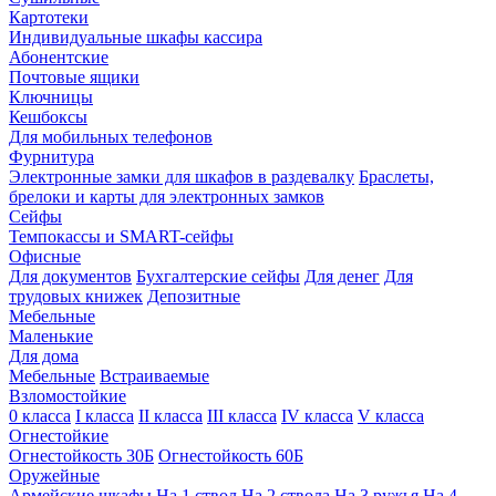
Картотеки
Индивидуальные шкафы кассира
Абонентские
Почтовые ящики
Ключницы
Кешбоксы
Для мобильных телефонов
Фурнитура
Электронные замки для шкафов в раздевалку
Браслеты,
брелоки и карты для электронных замков
Сейфы
Темпокассы и SMART-сейфы
Офисные
Для документов
Бухгалтерские сейфы
Для денег
Для
трудовых книжек
Депозитные
Мебельные
Маленькие
Для дома
Мебельные
Встраиваемые
Взломостойкие
0 класса
I класса
II класса
III класса
IV класса
V класса
Огнестойкие
Огнестойкость 30Б
Огнестойкость 60Б
Оружейные
Армейские шкафы
На 1 ствол
На 2 ствола
На 3 ружья
На 4