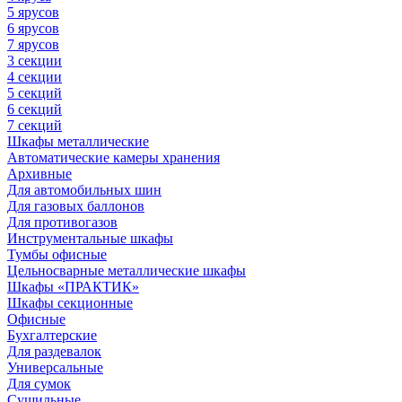
5 ярусов
6 ярусов
7 ярусов
3 секции
4 секции
5 секций
6 секций
7 секций
Шкафы металлические
Автоматические камеры хранения
Архивные
Для автомобильных шин
Для газовых баллонов
Для противогазов
Инструментальные шкафы
Тумбы офисные
Цельносварные металлические шкафы
Шкафы «ПРАКТИК»
Шкафы секционные
Офисные
Бухгалтерские
Для раздевалок
Универсальные
Для сумок
Сушильные