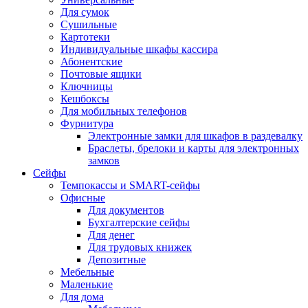
Для сумок
Сушильные
Картотеки
Индивидуальные шкафы кассира
Абонентские
Почтовые ящики
Ключницы
Кешбоксы
Для мобильных телефонов
Фурнитура
Электронные замки для шкафов в раздевалку
Браслеты, брелоки и карты для электронных
замков
Сейфы
Темпокассы и SMART-сейфы
Офисные
Для документов
Бухгалтерские сейфы
Для денег
Для трудовых книжек
Депозитные
Мебельные
Маленькие
Для дома