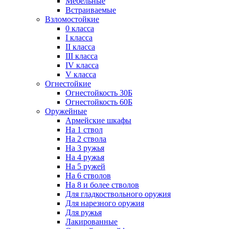
Мебельные
Встраиваемые
Взломостойкие
0 класса
I класса
II класса
III класса
IV класса
V класса
Огнестойкие
Огнестойкость 30Б
Огнестойкость 60Б
Оружейные
Армейские шкафы
На 1 ствол
На 2 ствола
На 3 ружья
На 4 ружья
На 5 ружей
На 6 стволов
На 8 и более стволов
Для гладкоствольного оружия
Для нарезного оружия
Для ружья
Лакированные