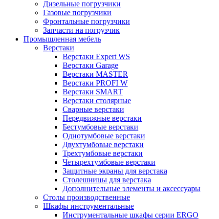
Дизельные погрузчики
Газовые погрузчики
Фронтальные погрузчики
Запчасти на погрузчик
Промышленная мебель
Верстаки
Верстаки Expert WS
Верстаки Garage
Верстаки MASTER
Верстаки PROFI W
Верстаки SMART
Верстаки столярные
Сварные верстаки
Передвижные верстаки
Бестумбовые верстаки
Однотумбовые верстаки
Двухтумбовые верстаки
Трехтумбовые верстаки
Четырехтумбовые верстаки
Защитные экраны для верстака
Столешницы для верстака
Дополнительные элементы и аксессуары
Столы производственные
Шкафы инструментальные
Инструментальные шкафы серии ERGO